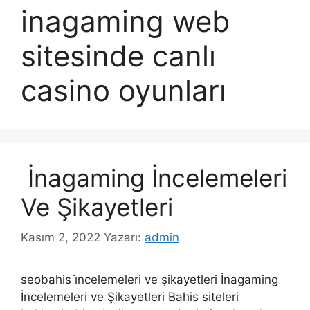
inagaming web
sitesinde canlı
casino oyunları
İnagaming İncelemeleri
Ve Şikayetleri
Kasım 2, 2022
Yazarı:
admin
seobahis i̇ncelemeleri ve şikayetleri İnagaming
İncelemeleri ve Şikayetleri Bahis siteleri