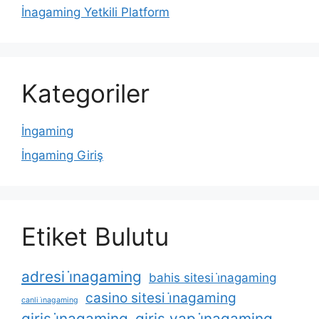
İnagaming Yetkili Platform
Kategoriler
İngaming
İngaming Giriş
Etiket Bulutu
adresi i̇nagaming
bahis sitesi i̇nagaming
casino sitesi i̇nagaming
canli i̇nagaming
giris i̇nagaming
giris yap i̇nagaming