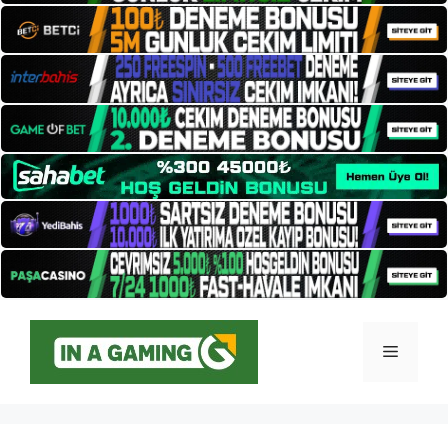
İçeriğe
atla
Menü