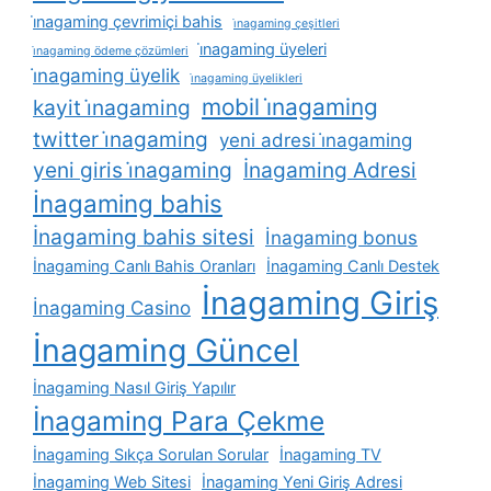
i̇nagaming çevrimiçi bahis
i̇nagaming çeşitleri
i̇nagaming üyeleri
i̇nagaming ödeme çözümleri
i̇nagaming üyelik
i̇nagaming üyelikleri
mobil i̇nagaming
kayit i̇nagaming
twitter i̇nagaming
yeni adresi i̇nagaming
yeni giris i̇nagaming
İnagaming Adresi
İnagaming bahis
İnagaming bahis sitesi
İnagaming bonus
İnagaming Canlı Bahis Oranları
İnagaming Canlı Destek
İnagaming Giriş
İnagaming Casino
İnagaming Güncel
İnagaming Nasıl Giriş Yapılır
İnagaming Para Çekme
İnagaming Sıkça Sorulan Sorular
İnagaming TV
İnagaming Web Sitesi
İnagaming Yeni Giriş Adresi