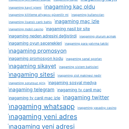
i̇nagaming kaç oldu
i̇nagaming kayıt i̇şlemi
i̇nagaming kilitleme altyapısı güvenilir mi
i̇nagaming kullanıcıları
i̇nagaming maç izle
i̇nagaming lisanslı canlı bahis
i̇nagaming nasil bir site
i̇nagaming mobil casino
i̇nagaming neden adresini değiştirdi
i̇nagaming oturum açmak
i̇nagaming oyun seçenekleri
i̇nagaming para yatırma takibi
i̇nagaming promosyon
i̇nagaming promosyon kodu
i̇nagaming sanal sporları
i̇nagaming sikayet
i̇nagaming sistem bahisleri
i̇nagaming sitesi
i̇nagaming slot makinesi nedir
i̇nagaming sosyal medya
i̇nagaming sorunsuz giriş
i̇nagaming telegram
i̇nagaming tv canli maç
i̇nagaming twitter
i̇nagaming tv canli maç izle
i̇nagaming whatsapp
i̇nagaming yasadışı casino
i̇nagaming yeni adres
i̇nagaming yeni adresi