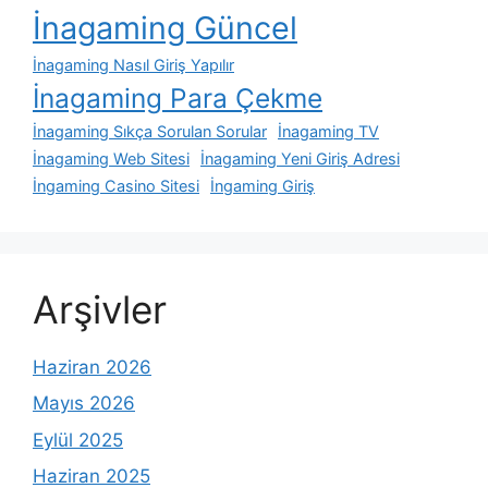
İnagaming Güncel
İnagaming Nasıl Giriş Yapılır
İnagaming Para Çekme
İnagaming Sıkça Sorulan Sorular
İnagaming TV
İnagaming Web Sitesi
İnagaming Yeni Giriş Adresi
İngaming Casino Sitesi
İngaming Giriş
Arşivler
Haziran 2026
Mayıs 2026
Eylül 2025
Haziran 2025