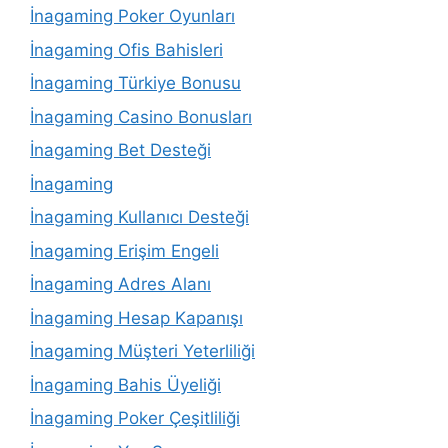
İnagaming Poker Oyunları
İnagaming Ofis Bahisleri
İnagaming Türkiye Bonusu
İnagaming Casino Bonusları
İnagaming Bet Desteği
İnagaming
İnagaming Kullanıcı Desteği
İnagaming Erişim Engeli
İnagaming Adres Alanı
İnagaming Hesap Kapanışı
İnagaming Müşteri Yeterliliği
İnagaming Bahis Üyeliği
İnagaming Poker Çeşitliliği