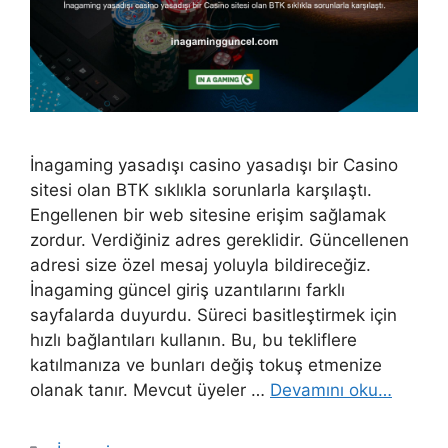
İnagaming yasadışı casino yasadışı bir Casino
sitesi olan BTK sıklıkla sorunlarla karşılaştı.
Engellenen bir web sitesine erişim sağlamak
zordur. Verdiğiniz adres gereklidir. Güncellenen
adresi size özel mesaj yoluyla bildireceğiz.
İnagaming güncel giriş uzantılarını farklı
sayfalarda duyurdu. Süreci basitleştirmek için
hızlı bağlantıları kullanın. Bu, bu tekliflere
katılmanıza ve bunları değiş tokuş etmenize
olanak tanır. Mevcut üyeler …
Devamını oku…