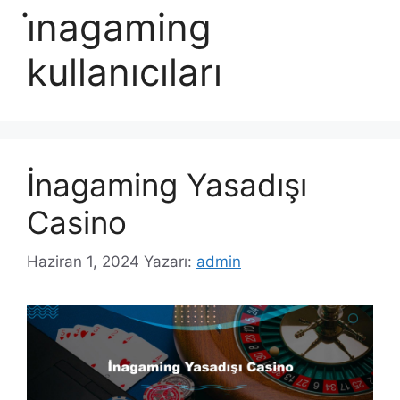
i̇nagaming
kullanıcıları
İnagaming Yasadışı
Casino
Haziran 1, 2024
Yazarı:
admin