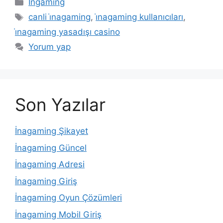
Kategoriler
İngaming
Etiketler
canli i̇nagaming
,
i̇nagaming kullanıcıları
,
i̇nagaming yasadışı casino
Yorum yap
Son Yazılar
İnagaming Şikayet
İnagaming Güncel
İnagaming Adresi
İnagaming Giriş
İnagaming Oyun Çözümleri
İnagaming Mobil Giriş