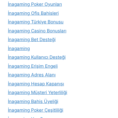
İnagaming Poker Oyunları
İnagaming Ofis Bahisleri
İnagaming Türkiye Bonusu
İnagaming Casino Bonusları
İnagaming Bet Desteği
İnagaming
İnagaming Kullanıcı Desteği
İnagaming Erişim Engeli
İnagaming Adres Alanı
İnagaming Hesap Kapanışı
İnagaming Müşteri Yeterliliği
İnagaming Bahis Üyeliği
İnagaming Poker Çeşitliliği