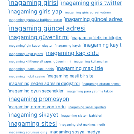
i̇nagaming girisi
i̇nagaming giris twitter
i̇nagaming giris yap
i̇nagaming giriş adresi yatırım
i̇nagaming güncel adres
i̇nagaming grubuyla bağlantı kurun
i̇nagaming güncel adresi
i̇nagaming güvenlir mi
i̇nagaming i̇letişim bilgileri
i̇nagaming kayit
i̇nagaming i̇çin kupon oluştur
i̇nagaming kaydı
i̇nagaming kaç oldu
i̇nagaming kayıt i̇şlemi
i̇nagaming kilitleme altyapısı güvenilir mi
i̇nagaming kullanıcıları
i̇nagaming maç izle
i̇nagaming lisanslı canlı bahis
i̇nagaming nasil bir site
i̇nagaming mobil casino
i̇nagaming neden adresini değiştirdi
i̇nagaming oturum açmak
i̇nagaming oyun seçenekleri
i̇nagaming para yatırma takibi
i̇nagaming promosyon
i̇nagaming promosyon kodu
i̇nagaming sanal sporları
i̇nagaming sikayet
i̇nagaming sistem bahisleri
i̇nagaming sitesi
i̇nagaming slot makinesi nedir
i̇nagaming sosyal medya
i̇nagaming sorunsuz giriş