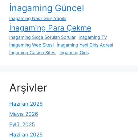
İnagaming Güncel
İnagaming Nasıl Giriş Yapılır
İnagaming Para Çekme
İnagaming Sıkça Sorulan Sorular
İnagaming TV
İnagaming Web Sitesi
İnagaming Yeni Giriş Adresi
İngaming Casino Sitesi
İngaming Giriş
Arşivler
Haziran 2026
Mayıs 2026
Eylül 2025
Haziran 2025