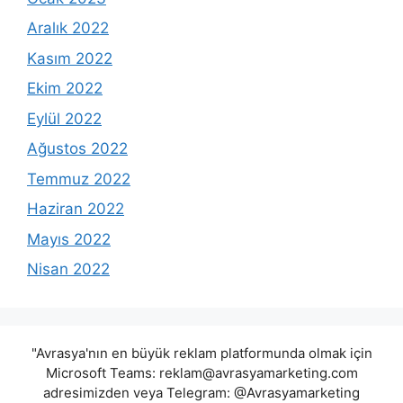
Aralık 2022
Kasım 2022
Ekim 2022
Eylül 2022
Ağustos 2022
Temmuz 2022
Haziran 2022
Mayıs 2022
Nisan 2022
"Avrasya'nın en büyük reklam platformunda olmak için
Microsoft Teams:
reklam@avrasyamarketing.com
adresimizden veya Telegram: @Avrasyamarketing