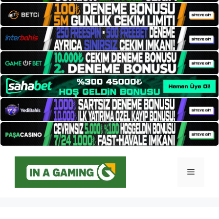
İçeriğe
atla
Menü