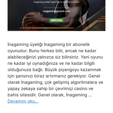
İnagaming üyeliği İnagaming bir abonelik
oyunudur. Bunu herkes bilir, ancak ne kadar
alabileceğinizi yalnızca siz bilirsiniz. Yani oyunu
ne kadar iyi oynadığınıza ve ne kadar bilgili
olduğunuza bağlı. Büyük piyangoyu kazanmak
için şansınızı biraz artırmanız gerekiyor. Genel
olarak İnagaming, çok gelişmiş algoritmalara ve
yapay zekaya sahip bir çevrimiçi casino ve
bahis sitesidir. Genel olarak, İnagaming …
Devamını oku…