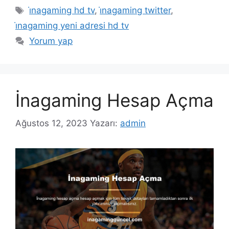
Etiketler
i̇nagaming hd tv
,
i̇nagaming twitter
,
i̇nagaming yeni adresi hd tv
Yorum yap
İnagaming Hesap Açma
Ağustos 12, 2023
Yazarı:
admin