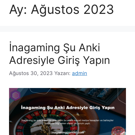
Ay:
Ağustos 2023
İnagaming Şu Anki
Adresiyle Giriş Yapın
Ağustos 30, 2023
Yazarı:
admin