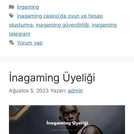
Kategoriler
İngaming
Etiketler
i̇nagaming casino'da oyun ve hesap
oluşturma
,
i̇nagaming güvenilirliği
,
i̇nagaming
telegram
Yorum yap
İnagaming Üyeliği
Ağustos 5, 2023
Yazarı:
admin