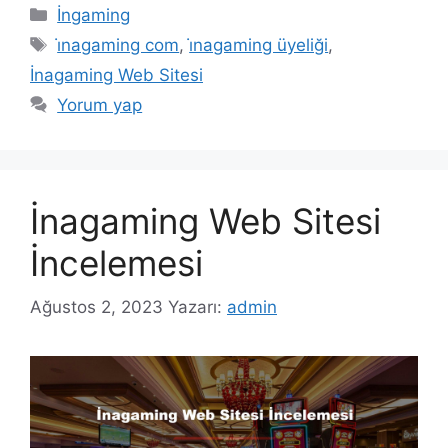
Kategoriler
İngaming
Etiketler
i̇nagaming com
,
i̇nagaming üyeliği
,
İnagaming Web Sitesi
Yorum yap
İnagaming Web Sitesi
İncelemesi
Ağustos 2, 2023
Yazarı:
admin