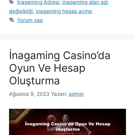
Etiketler
İnagaming Adresi
,
i̇nagaming alan adı
değişikliği
,
i̇nagaming hesap açma
Yorum yap
İnagaming Casino’da
Oyun Ve Hesap
Oluşturma
Ağustos 9, 2023
Yazarı:
admin