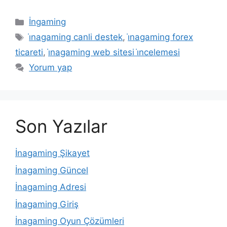
Kategoriler
İngaming
Etiketler
i̇nagaming canli destek
,
i̇nagaming forex
ticareti
,
i̇nagaming web sitesi i̇ncelemesi
Yorum yap
Son Yazılar
İnagaming Şikayet
İnagaming Güncel
İnagaming Adresi
İnagaming Giriş
İnagaming Oyun Çözümleri