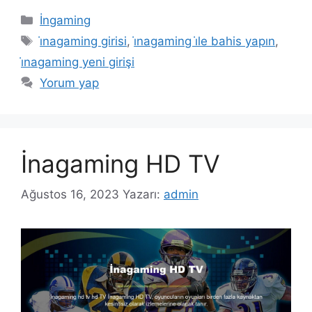
Kategoriler
İngaming
Etiketler
i̇nagaming girisi
,
i̇nagaming i̇le bahis yapın
,
i̇nagaming yeni girişi
Yorum yap
İnagaming HD TV
Ağustos 16, 2023
Yazarı:
admin