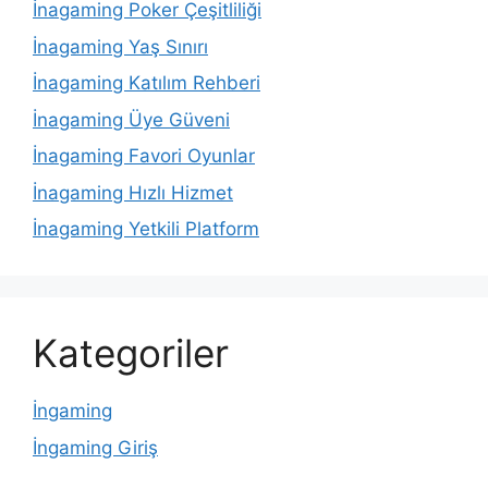
İnagaming Poker Çeşitliliği
İnagaming Yaş Sınırı
İnagaming Katılım Rehberi
İnagaming Üye Güveni
İnagaming Favori Oyunlar
İnagaming Hızlı Hizmet
İnagaming Yetkili Platform
Kategoriler
İngaming
İngaming Giriş