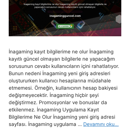
İnagaming kayıt bilgilerime ne olur İnagaming
kayıtlı güncel olmayan bilgilerle ne yapacağım
sorusunun cevabı kullanıcıların içini rahatlatıyor.
Bunun nedeni İnagaming yeni giriş adresleri
oluştururken kullanıcı hesaplarına müdahale
etmemesi. Örneğin, kullanıcının hesap bakiyesi
değişmeyecektir. İnagaming hiçbir şeyi
değiştirmez. Promosyonlar ve bonuslar da
etkilenmez. İnagaming Uygulama Kayıt
Bilgilerime Ne Olur İnagaming yeni giriş adresi
sayfası. İnagaming uygulama …
Devamını oku…