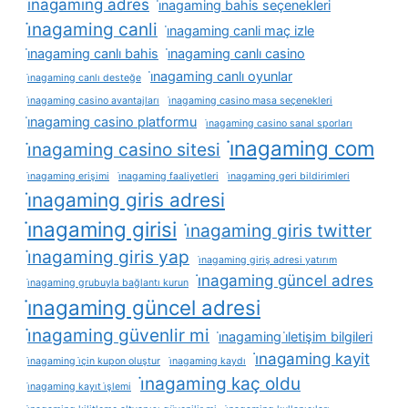
i̇nagaming adres
i̇nagaming bahis seçenekleri
i̇nagaming canli
i̇nagaming canli maç izle
i̇nagaming canlı bahis
i̇nagaming canlı casino
i̇nagaming canlı oyunlar
i̇nagaming canlı desteğe
i̇nagaming casino avantajları
i̇nagaming casino masa seçenekleri
i̇nagaming casino platformu
i̇nagaming casino sanal sporları
i̇nagaming com
i̇nagaming casino sitesi
i̇nagaming erişimi
i̇nagaming faaliyetleri
i̇nagaming geri bildirimleri
i̇nagaming giris adresi
i̇nagaming girisi
i̇nagaming giris twitter
i̇nagaming giris yap
i̇nagaming giriş adresi yatırım
i̇nagaming güncel adres
i̇nagaming grubuyla bağlantı kurun
i̇nagaming güncel adresi
i̇nagaming güvenlir mi
i̇nagaming i̇letişim bilgileri
i̇nagaming kayit
i̇nagaming i̇çin kupon oluştur
i̇nagaming kaydı
i̇nagaming kaç oldu
i̇nagaming kayıt i̇şlemi