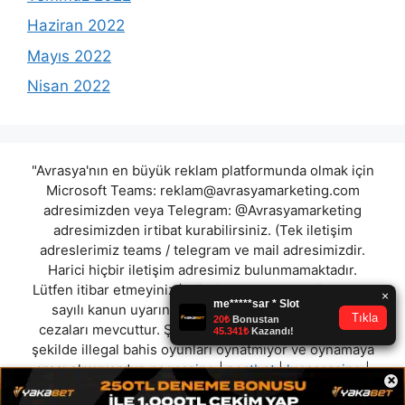
Haziran 2022
Mayıs 2022
Nisan 2022
"Avrasya'nın en büyük reklam platformunda olmak için
Microsoft Teams:
reklam@avrasyamarketing.com
adresimizden veya Telegram: @Avrasyamarketing
adresimizden irtibat kurabilirsiniz. (Tek iletişim
adreslerimiz teams / telegram ve mail adresimizdir.
Harici hiçbir iletişim adresimiz bulunmamaktadır.
Lütfen itibar etmeyiniz.) Türkiye yasalarına göre 7258
sayılı kanun uyarınca yasa dışı bahis oynamanın
cezaları mevcuttur. Şu an bulunduğunuz site hiç bir
şekilde illegal bahis oyunları oynatmıyor ve oynamaya
aracı olmuyordur.
psgcasino
|
portbet
|
luccacasino
|
×
betolds
|
betexper
|
golbet
|
xbahis
|
betvolegit
"