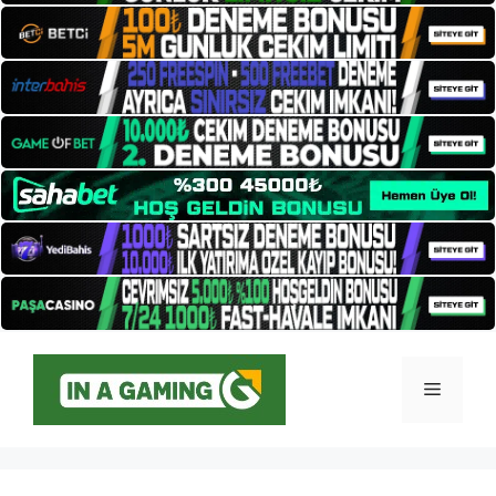
İçeriğe
atla
Menü