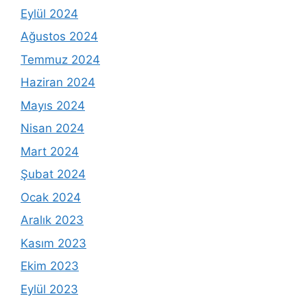
Eylül 2024
Ağustos 2024
Temmuz 2024
Haziran 2024
Mayıs 2024
Nisan 2024
Mart 2024
Şubat 2024
Ocak 2024
Aralık 2023
Kasım 2023
Ekim 2023
Eylül 2023