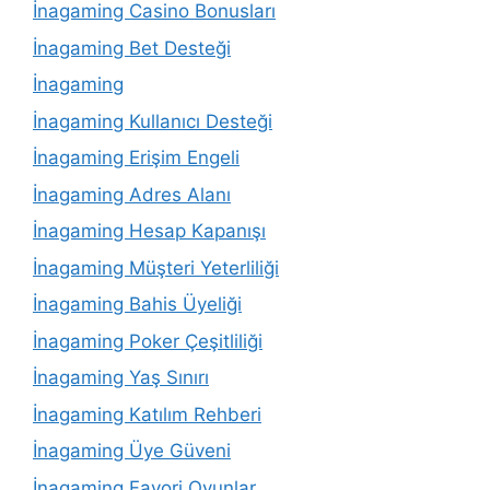
İnagaming Casino Bonusları
İnagaming Bet Desteği
İnagaming
İnagaming Kullanıcı Desteği
İnagaming Erişim Engeli
İnagaming Adres Alanı
İnagaming Hesap Kapanışı
İnagaming Müşteri Yeterliliği
İnagaming Bahis Üyeliği
İnagaming Poker Çeşitliliği
İnagaming Yaş Sınırı
İnagaming Katılım Rehberi
İnagaming Üye Güveni
İnagaming Favori Oyunlar