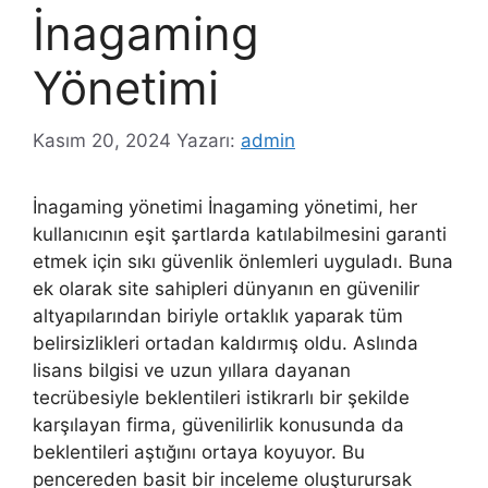
İnagaming
Yönetimi
Kasım 20, 2024
Yazarı:
admin
İnagaming yönetimi İnagaming yönetimi, her
kullanıcının eşit şartlarda katılabilmesini garanti
etmek için sıkı güvenlik önlemleri uyguladı. Buna
ek olarak site sahipleri dünyanın en güvenilir
altyapılarından biriyle ortaklık yaparak tüm
belirsizlikleri ortadan kaldırmış oldu. Aslında
lisans bilgisi ve uzun yıllara dayanan
tecrübesiyle beklentileri istikrarlı bir şekilde
karşılayan firma, güvenilirlik konusunda da
beklentileri aştığını ortaya koyuyor. Bu
pencereden basit bir inceleme oluşturursak