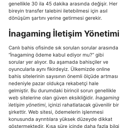
genellikle 30 ila 45 dakika arasında değişir. Her
bireyin transfer talebini iletebilmesi için asıl
dönüşüm şartını yerine getirmesi gerekir.
İnagaming İletişim Yönetimi
Canlı bahis ofisinde sık sorulan sorular arasında
“İnagaming ödeme kabul ediyor mu?” gibi
sorular yer alıyor. Bu aşamada bahisçiler ve
oyuncularla aynı fikirdeyiz. Ülkemizde online
bahis sitelerinin sayısının önemli ölçüde artması
nedeniyle pazar oldukça rekabetçi hale
gelmiştir. Bu durumdaki birincil sorun genellikle
web sitelerine olan güven eksikliğidir.
İnagaming
i̇letişim yönetimi
, içinizi rahatlatacak güvenilir bir
şirkettir. Web sitesi, ödemelerin işlenmesi
konusunda ayrıntılara yüksek düzeyde dikkat
göstermektedir. Kısa süre içinde daha fazla bilgi