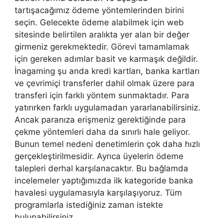
tartışacağımız ödeme yöntemlerinden birini
seçin. Gelecekte ödeme alabilmek için web
sitesinde belirtilen aralıkta yer alan bir değer
girmeniz gerekmektedir. Görevi tamamlamak
için gereken adımlar basit ve karmaşık değildir.
İnagaming şu anda kredi kartları, banka kartları
ve çevrimiçi transferler dahil olmak üzere para
transferi için farklı yöntem sunmaktadır. Para
yatırırken farklı uygulamadan yararlanabilirsiniz.
Ancak paranıza erişmeniz gerektiğinde para
çekme yöntemleri daha da sınırlı hale geliyor.
Bunun temel nedeni denetimlerin çok daha hızlı
gerçekleştirilmesidir. Ayrıca üyelerin ödeme
talepleri derhal karşılanacaktır. Bu bağlamda
incelemeler yaptığımızda ilk kategoride banka
havalesi uygulamasıyla karşılaşıyoruz. Tüm
programlarla istediğiniz zaman istekte
bulunabilirsiniz.