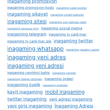
i̇nagaming promosyon
i̇nagaming promosyon kodu
i̇nagaming sanal sporları
i̇nagaming sikayet
i̇nagaming sistem bahisleri
i̇nagaming sitesi
i̇nagaming slot makinesi nedir
i̇nagaming sosyal medya
i̇nagaming sorunsuz giriş
i̇nagaming telegram
i̇nagaming tv canli maç
i̇nagaming twitter
i̇nagaming tv canli maç izle
i̇nagaming whatsapp
i̇nagaming yasadışı casino
i̇nagaming yeni adres
i̇nagaming yeni adresi
i̇nagaming çevrimiçi bahis
i̇nagaming çeşitleri
i̇nagaming üyeleri
i̇nagaming ödeme çözümleri
i̇nagaming üyelik
i̇nagaming üyelikleri
mobil i̇nagaming
kayit i̇nagaming
twitter i̇nagaming
yeni adresi i̇nagaming
yeni giris i̇nagaming
İnagaming Adresi