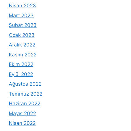
Nisan 2023
Mart 2023
Şubat 2023
Ocak 2023
Aralık 2022
Kasım 2022
Ekim 2022
Eylül 2022
Ağustos 2022
Temmuz 2022
Haziran 2022
Mayıs 2022
Nisan 2022