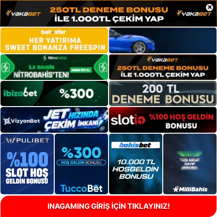
×
INAGAMING GİRİŞ İÇİN TIKLAYINIZ!