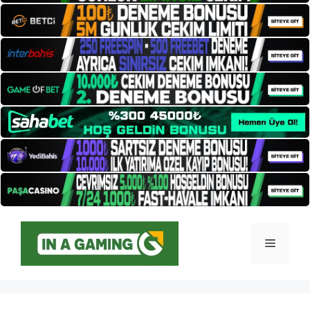
İçeriğe
atla
Menü