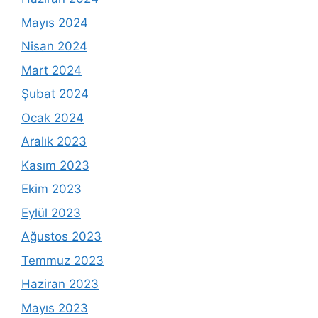
Mayıs 2024
Nisan 2024
Mart 2024
Şubat 2024
Ocak 2024
Aralık 2023
Kasım 2023
Ekim 2023
Eylül 2023
Ağustos 2023
Temmuz 2023
Haziran 2023
Mayıs 2023