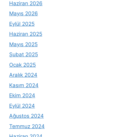
Haziran 2026
Mayıs 2026
Eylül 2025
Haziran 2025
Mayıs 2025
Şubat 2025
Ocak 2025
Aralık 2024
Kasım 2024
Ekim 2024
Eylül 2024
Ağustos 2024
Temmuz 2024
Haziran 2024