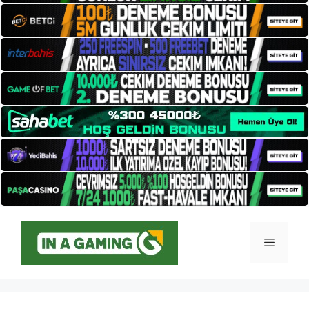
İçeriğe
atla
Menü