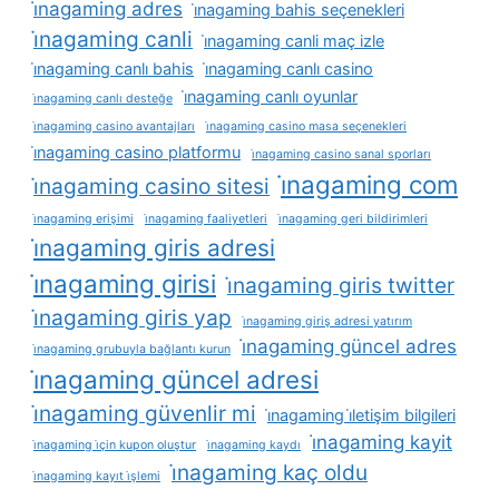
i̇nagaming adres
i̇nagaming bahis seçenekleri
i̇nagaming canli
i̇nagaming canli maç izle
i̇nagaming canlı bahis
i̇nagaming canlı casino
i̇nagaming canlı oyunlar
i̇nagaming canlı desteğe
i̇nagaming casino avantajları
i̇nagaming casino masa seçenekleri
i̇nagaming casino platformu
i̇nagaming casino sanal sporları
i̇nagaming com
i̇nagaming casino sitesi
i̇nagaming erişimi
i̇nagaming faaliyetleri
i̇nagaming geri bildirimleri
i̇nagaming giris adresi
i̇nagaming girisi
i̇nagaming giris twitter
i̇nagaming giris yap
i̇nagaming giriş adresi yatırım
i̇nagaming güncel adres
i̇nagaming grubuyla bağlantı kurun
i̇nagaming güncel adresi
i̇nagaming güvenlir mi
i̇nagaming i̇letişim bilgileri
i̇nagaming kayit
i̇nagaming i̇çin kupon oluştur
i̇nagaming kaydı
i̇nagaming kaç oldu
i̇nagaming kayıt i̇şlemi