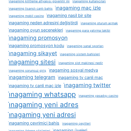
i̇nagaming kilitleme altyapısı güvenilir mi
i̇nagaming kullanıcıları
i̇nagaming maç izle
i̇nagaming lisanslı canlı bahis
i̇nagaming nasil bir site
i̇nagaming mobil casino
i̇nagaming neden adresini değiştirdi
i̇nagaming oturum açmak
i̇nagaming oyun seçenekleri
i̇nagaming para yatırma takibi
i̇nagaming promosyon
i̇nagaming promosyon kodu
i̇nagaming sanal sporları
i̇nagaming sikayet
i̇nagaming sistem bahisleri
i̇nagaming sitesi
i̇nagaming slot makinesi nedir
i̇nagaming sosyal medya
i̇nagaming sorunsuz giriş
i̇nagaming telegram
i̇nagaming tv canli maç
i̇nagaming twitter
i̇nagaming tv canli maç izle
i̇nagaming whatsapp
i̇nagaming yasadışı casino
i̇nagaming yeni adres
i̇nagaming yeni adresi
i̇nagaming çevrimiçi bahis
i̇nagaming çeşitleri
i̇nagaming üyeleri
i̇nagaming ödeme çözümleri