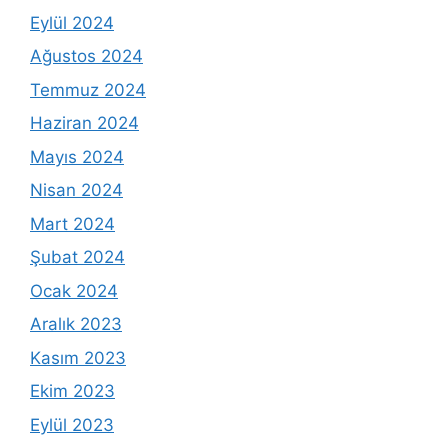
Eylül 2024
Ağustos 2024
Temmuz 2024
Haziran 2024
Mayıs 2024
Nisan 2024
Mart 2024
Şubat 2024
Ocak 2024
Aralık 2023
Kasım 2023
Ekim 2023
Eylül 2023