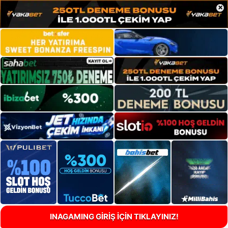
×
INAGAMING GİRİŞ İÇİN TIKLAYINIZ!