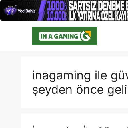
İçeriğe
atla
inagaming ile güv
şeyden önce geli