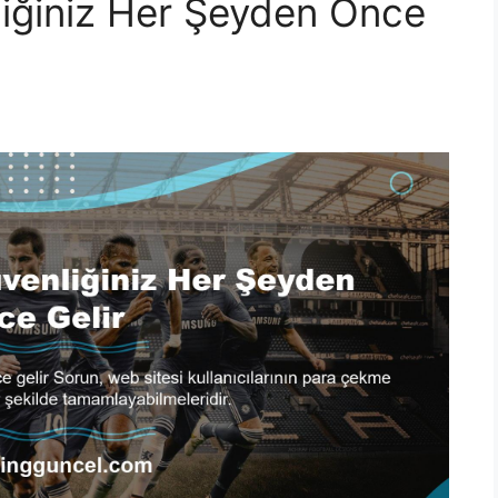
liğiniz Her Şeyden Önce