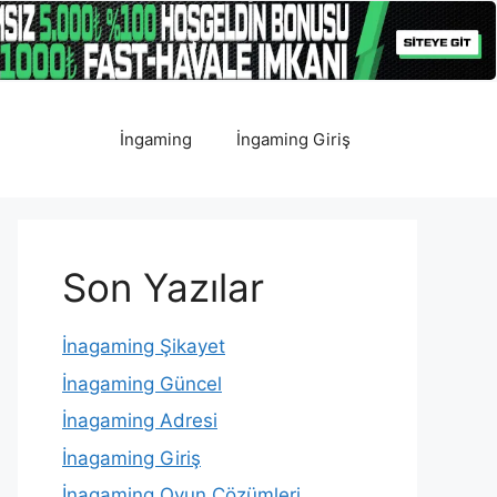
İngaming
İngaming Giriş
Son Yazılar
İnagaming Şikayet
İnagaming Güncel
İnagaming Adresi
İnagaming Giriş
İnagaming Oyun Çözümleri