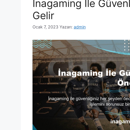
İnagaming İle Güven
Gelir
Ocak 7, 2023
Yazarı:
admin