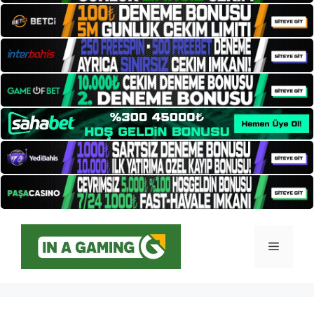
İçeriğe
atla
Menü