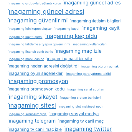
i̇nagaming güncel adres
i̇nagaming grubuyla bağlantı kurun
i̇nagaming güncel adresi
i̇nagaming güvenlir mi
i̇nagaming i̇letişim bilgileri
i̇nagaming kayit
i̇nagaming i̇çin kupon oluştur
i̇nagaming kaydı
i̇nagaming kaç oldu
i̇nagaming kayıt i̇şlemi
i̇nagaming kilitleme altyapısı güvenilir mi
i̇nagaming kullanıcıları
i̇nagaming maç izle
i̇nagaming lisanslı canlı bahis
i̇nagaming nasil bir site
i̇nagaming mobil casino
i̇nagaming neden adresini değiştirdi
i̇nagaming oturum açmak
i̇nagaming oyun seçenekleri
i̇nagaming para yatırma takibi
i̇nagaming promosyon
i̇nagaming promosyon kodu
i̇nagaming sanal sporları
i̇nagaming sikayet
i̇nagaming sistem bahisleri
i̇nagaming sitesi
i̇nagaming slot makinesi nedir
i̇nagaming sosyal medya
i̇nagaming sorunsuz giriş
i̇nagaming telegram
i̇nagaming tv canli maç
i̇nagaming twitter
i̇nagaming tv canli maç izle