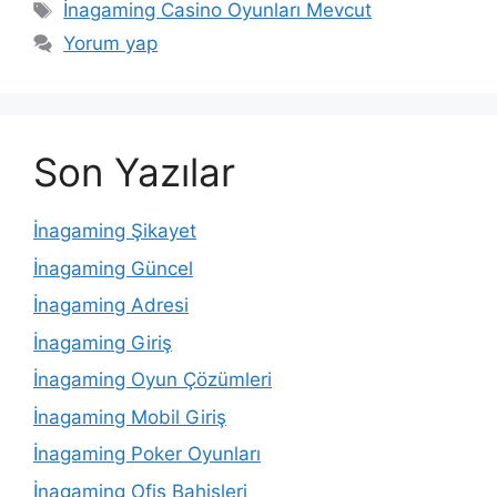
Etiketler
İnagaming Casino Oyunları Mevcut
Yorum yap
Son Yazılar
İnagaming Şikayet
İnagaming Güncel
İnagaming Adresi
İnagaming Giriş
İnagaming Oyun Çözümleri
İnagaming Mobil Giriş
İnagaming Poker Oyunları
İnagaming Ofis Bahisleri