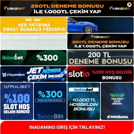
×
INAGAMING GİRİŞ İÇİN TIKLAYINIZ!