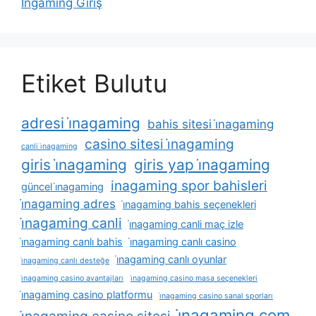
İngaming Giriş
Etiket Bulutu
adresi i̇nagaming
bahis sitesi i̇nagaming
casino sitesi i̇nagaming
canli i̇nagaming
giris i̇nagaming
giris yap i̇nagaming
inagaming spor bahisleri
güncel i̇nagaming
i̇nagaming adres
i̇nagaming bahis seçenekleri
i̇nagaming canli
i̇nagaming canli maç izle
i̇nagaming canlı bahis
i̇nagaming canlı casino
i̇nagaming canlı oyunlar
i̇nagaming canlı desteğe
i̇nagaming casino avantajları
i̇nagaming casino masa seçenekleri
i̇nagaming casino platformu
i̇nagaming casino sanal sporları
i̇nagaming com
i̇nagaming casino sitesi