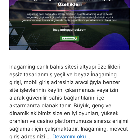
İnagaming canlı bahis sitesi altyapı özellikleri
eşsiz tasarlanmış yeşil ve beyaz İnagaming
girişi, mobil giriş adresiniz aracılığıyla benzer
site işlevlerinin keyfini çıkarmanıza veya izin
alarak güvenilir bahis bağlantılarını içe
aktarmanıza olanak tanır. Büyük, genç ve
dinamik ekibimiz size en iyi oyunları, yüksek
oranları ve casino platformumuza sınırsız erişimi
sağlamak için çalışmaktadır. İnagaming, mevcut
giriş adresinizi …
Devamını oku…