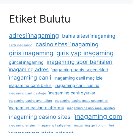
Etiket Bulutu
adresi i̇nagaming
bahis sitesi i̇nagaming
casino sitesi i̇nagaming
canli i̇nagaming
giris i̇nagaming
giris yap i̇nagaming
inagaming spor bahisleri
güncel i̇nagaming
i̇nagaming adres
i̇nagaming bahis seçenekleri
i̇nagaming canli
i̇nagaming canli maç izle
i̇nagaming canlı bahis
i̇nagaming canlı casino
i̇nagaming canlı oyunlar
i̇nagaming canlı desteğe
i̇nagaming casino avantajları
i̇nagaming casino masa seçenekleri
i̇nagaming casino platformu
i̇nagaming casino sanal sporları
i̇nagaming com
i̇nagaming casino sitesi
i̇nagaming erişimi
i̇nagaming faaliyetleri
i̇nagaming geri bildirimleri