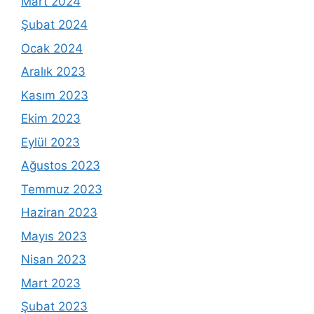
Mart 2024
Şubat 2024
Ocak 2024
Aralık 2023
Kasım 2023
Ekim 2023
Eylül 2023
Ağustos 2023
Temmuz 2023
Haziran 2023
Mayıs 2023
Nisan 2023
Mart 2023
Şubat 2023