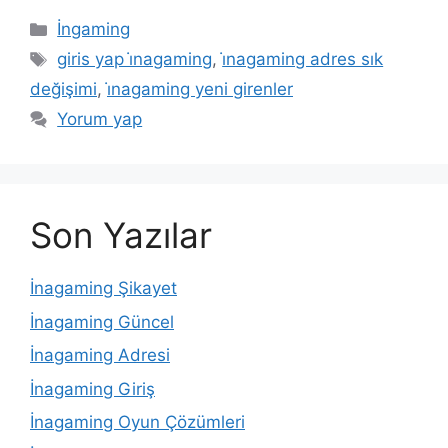
Kategoriler
İngaming
Etiketler
giris yap i̇nagaming
,
i̇nagaming adres sık
değişimi
,
i̇nagaming yeni girenler
Yorum yap
Son Yazılar
İnagaming Şikayet
İnagaming Güncel
İnagaming Adresi
İnagaming Giriş
İnagaming Oyun Çözümleri