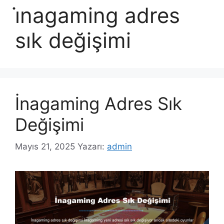
i̇nagaming adres
sık değişimi
İnagaming Adres Sık
Değişimi
Mayıs 21, 2025
Yazarı:
admin