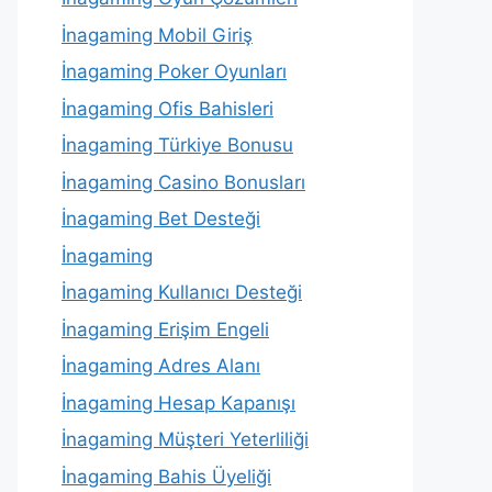
İnagaming Mobil Giriş
İnagaming Poker Oyunları
İnagaming Ofis Bahisleri
İnagaming Türkiye Bonusu
İnagaming Casino Bonusları
İnagaming Bet Desteği
İnagaming
İnagaming Kullanıcı Desteği
İnagaming Erişim Engeli
İnagaming Adres Alanı
İnagaming Hesap Kapanışı
İnagaming Müşteri Yeterliliği
İnagaming Bahis Üyeliği