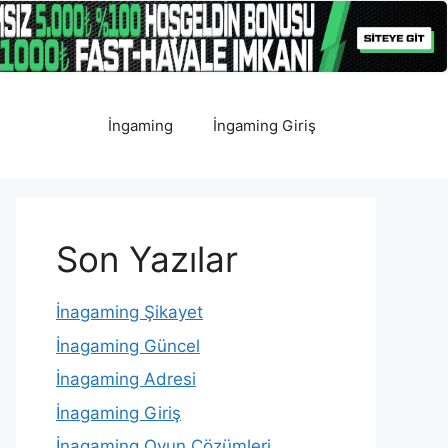
İngaming
İngaming Giriş
Son Yazılar
İnagaming Şikayet
İnagaming Güncel
İnagaming Adresi
İnagaming Giriş
İnagaming Oyun Çözümleri