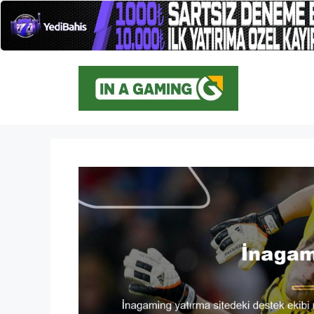
İçeriğe
atla