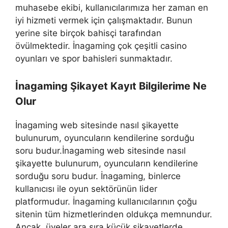
muhasebe ekibi, kullanıcılarımıza her zaman en
iyi hizmeti vermek için çalışmaktadır. Bunun
yerine site birçok bahisçi tarafından
övülmektedir. İnagaming çok çeşitli casino
oyunları ve spor bahisleri sunmaktadır.
İnagaming Şikayet Kayıt Bilgilerime Ne
Olur
İnagaming web sitesinde nasıl şikayette
bulunurum, oyuncuların kendilerine sorduğu
soru budur.İnagaming web sitesinde nasıl
şikayette bulunurum, oyuncuların kendilerine
sorduğu soru budur. İnagaming, binlerce
kullanıcısı ile oyun sektörünün lider
platformudur. İnagaming kullanıcılarının çoğu
sitenin tüm hizmetlerinden oldukça memnundur.
Ancak, üyeler ara sıra küçük şikayetlerde