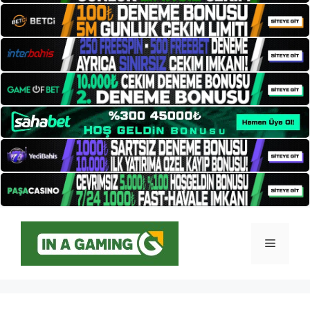
İçeriğe
atla
Menü