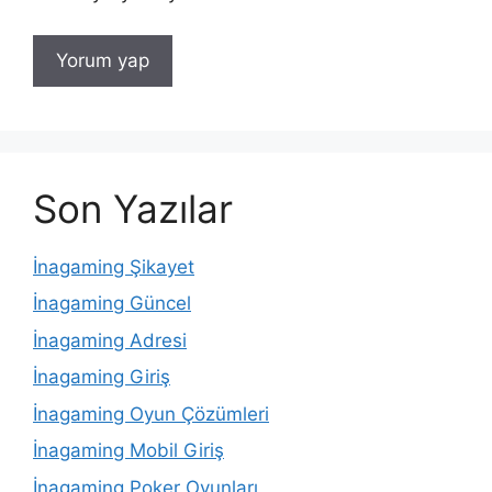
Son Yazılar
İnagaming Şikayet
İnagaming Güncel
İnagaming Adresi
İnagaming Giriş
İnagaming Oyun Çözümleri
İnagaming Mobil Giriş
İnagaming Poker Oyunları