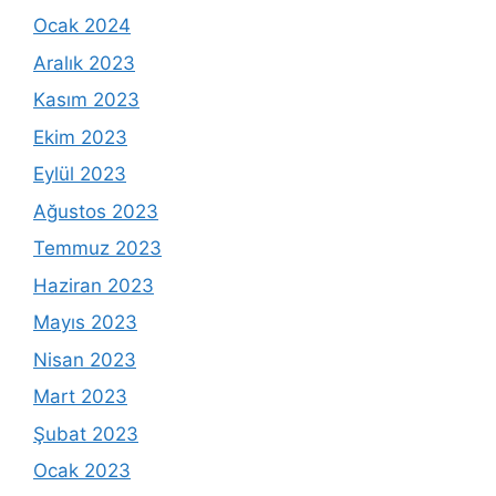
Ocak 2024
Aralık 2023
Kasım 2023
Ekim 2023
Eylül 2023
Ağustos 2023
Temmuz 2023
Haziran 2023
Mayıs 2023
Nisan 2023
Mart 2023
Şubat 2023
Ocak 2023