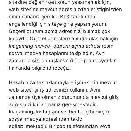
sitesine bağlanırken sorun yaşamamak için,
web sitesine mevcut adresinizden eriştiğinizden
emin olmanız gerekir. BTK tarafından
engellendiği için siteye giriş yapamıyorum.
Geçerli oturum açma adresinizi bulmak çok
kolaydır. Güncel adreslere anında ulaşmak için
İnagaming mevcut oturum açma adresi
resmi
sosyal medya hesaplarını takip edin. Aynı
zamanda sizi bonuslar ve diğer promosyonlar
hakkında bilgilendireceğiz.
Hesabınıza tek tıklamayla erişmek için mevcut
web sitesi giriş adresinizi kullanın. Aynı
zamanda üye olmanız durumunda mevcut giriş
adresinizi kullanmanız gerekmektedir.
İnagaming, Instagram ve Twitter gibi birçok
sosyal medya adresinden takip
edilebilmektedir. Bir cep telefonundan veya