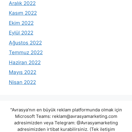
Aralık 2022
Kasım 2022
Ekim 2022
Eylül 2022
Ağustos 2022
Temmuz 2022
Haziran 2022
Mayıs 2022
Nisan 2022
"Avrasya'nın en büyük reklam platformunda olmak için
Microsoft Teams:
reklam@avrasyamarketing.com
adresimizden veya Telegram: @Avrasyamarketing
adresimizden irtibat kurabilirsiniz. (Tek iletişim