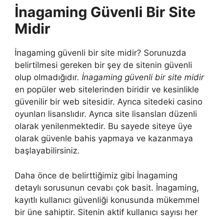
İnagaming Güvenli Bir Site
Midir
İnagaming güvenli bir site midir? Sorunuzda
belirtilmesi gereken bir şey de sitenin güvenli
olup olmadığıdır.
İnagaming güvenli bir site midir
en popüler web sitelerinden biridir ve kesinlikle
güvenilir bir web sitesidir. Ayrıca sitedeki casino
oyunları lisanslıdır. Ayrıca site lisansları düzenli
olarak yenilenmektedir. Bu sayede siteye üye
olarak güvenle bahis yapmaya ve kazanmaya
başlayabilirsiniz.
Daha önce de belirttiğimiz gibi İnagaming
detaylı sorusunun cevabı çok basit. İnagaming,
kayıtlı kullanıcı güvenliği konusunda mükemmel
bir üne sahiptir. Sitenin aktif kullanıcı sayısı her