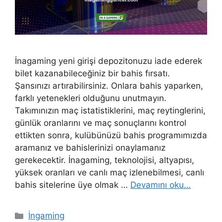
İnagaming yeni girişi depozitonuzu iade ederek
bilet kazanabileceğiniz bir bahis fırsatı.
Şansınızı artırabilirsiniz. Onlara bahis yaparken,
farklı yetenekleri olduğunu unutmayın.
Takımınızın maç istatistiklerini, maç reytinglerini,
günlük oranlarını ve maç sonuçlarını kontrol
ettikten sonra, kulübünüzü bahis programımızda
aramanız ve bahislerinizi onaylamanız
gerekecektir. İnagaming, teknolojisi, altyapısı,
yüksek oranları ve canlı maç izlenebilmesi, canlı
bahis sitelerine üye olmak …
Devamını oku…
Kategoriler
İngaming