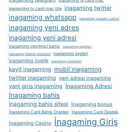
i̇nagaming tv canli maç
i̇nagaming twitter
i̇nagaming tv canli maç izle
i̇nagaming whatsapp
i̇nagaming yasadışı casino
i̇nagaming yeni adres
i̇nagaming yeni adresi
i̇nagaming çevrimiçi bahis
i̇nagaming çeşitleri
i̇nagaming üyeleri
i̇nagaming ödeme çözümleri
i̇nagaming üyelik
i̇nagaming üyelikleri
mobil i̇nagaming
kayit i̇nagaming
twitter i̇nagaming
yeni adresi i̇nagaming
yeni giris i̇nagaming
İnagaming Adresi
İnagaming bahis
İnagaming bahis sitesi
İnagaming bonus
İnagaming Canlı Bahis Oranları
İnagaming Canlı Destek
İnagaming Giriş
İnagaming Casino