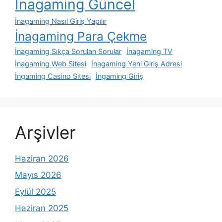
İnagaming Güncel
İnagaming Nasıl Giriş Yapılır
İnagaming Para Çekme
İnagaming Sıkça Sorulan Sorular
İnagaming TV
İnagaming Web Sitesi
İnagaming Yeni Giriş Adresi
İngaming Casino Sitesi
İngaming Giriş
Arşivler
Haziran 2026
Mayıs 2026
Eylül 2025
Haziran 2025