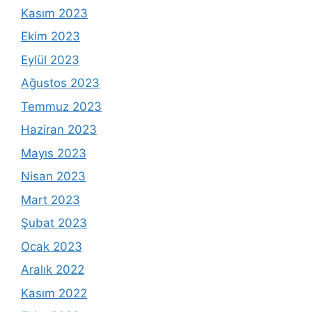
Kasım 2023
Ekim 2023
Eylül 2023
Ağustos 2023
Temmuz 2023
Haziran 2023
Mayıs 2023
Nisan 2023
Mart 2023
Şubat 2023
Ocak 2023
Aralık 2022
Kasım 2022