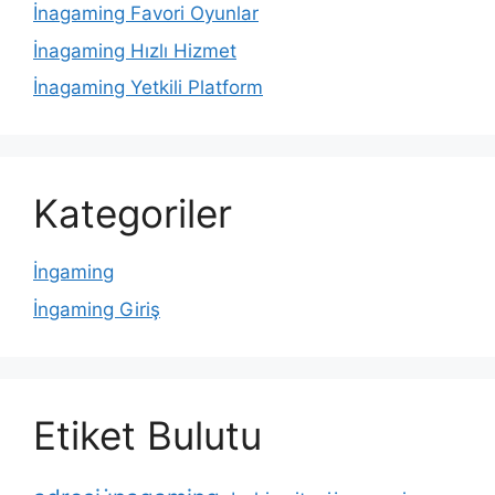
İnagaming Favori Oyunlar
İnagaming Hızlı Hizmet
İnagaming Yetkili Platform
Kategoriler
İngaming
İngaming Giriş
Etiket Bulutu