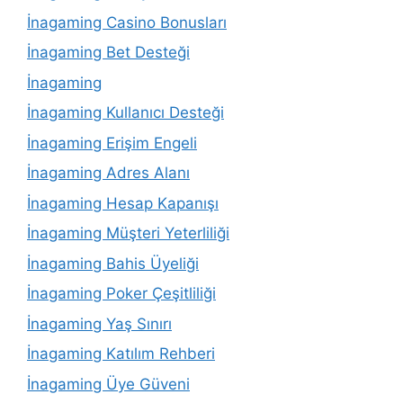
İnagaming Casino Bonusları
İnagaming Bet Desteği
İnagaming
İnagaming Kullanıcı Desteği
İnagaming Erişim Engeli
İnagaming Adres Alanı
İnagaming Hesap Kapanışı
İnagaming Müşteri Yeterliliği
İnagaming Bahis Üyeliği
İnagaming Poker Çeşitliliği
İnagaming Yaş Sınırı
İnagaming Katılım Rehberi
İnagaming Üye Güveni