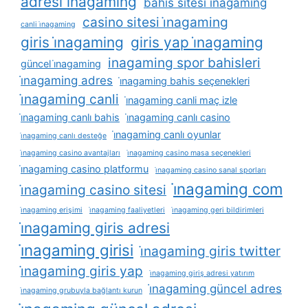
adresi i̇nagaming
bahis sitesi i̇nagaming
casino sitesi i̇nagaming
canli i̇nagaming
giris i̇nagaming
giris yap i̇nagaming
inagaming spor bahisleri
güncel i̇nagaming
i̇nagaming adres
i̇nagaming bahis seçenekleri
i̇nagaming canli
i̇nagaming canli maç izle
i̇nagaming canlı bahis
i̇nagaming canlı casino
i̇nagaming canlı oyunlar
i̇nagaming canlı desteğe
i̇nagaming casino avantajları
i̇nagaming casino masa seçenekleri
i̇nagaming casino platformu
i̇nagaming casino sanal sporları
i̇nagaming com
i̇nagaming casino sitesi
i̇nagaming erişimi
i̇nagaming faaliyetleri
i̇nagaming geri bildirimleri
i̇nagaming giris adresi
i̇nagaming girisi
i̇nagaming giris twitter
i̇nagaming giris yap
i̇nagaming giriş adresi yatırım
i̇nagaming güncel adres
i̇nagaming grubuyla bağlantı kurun