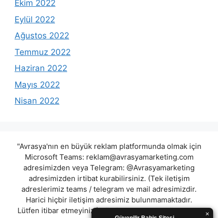
Ekim 2022
Eylül 2022
Ağustos 2022
Temmuz 2022
Haziran 2022
Mayıs 2022
Nisan 2022
"Avrasya'nın en büyük reklam platformunda olmak için
Microsoft Teams:
reklam@avrasyamarketing.com
adresimizden veya Telegram: @Avrasyamarketing
adresimizden irtibat kurabilirsiniz. (Tek iletişim
adreslerimiz teams / telegram ve mail adresimizdir.
Harici hiçbir iletişim adresimiz bulunmamaktadır.
Lütfen itibar etmeyiniz.) Türkiye yasalarına göre 7258