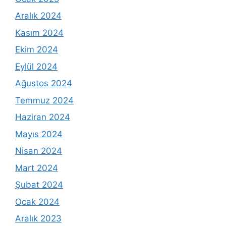
Aralık 2024
Kasım 2024
Ekim 2024
Eylül 2024
Ağustos 2024
Temmuz 2024
Haziran 2024
Mayıs 2024
Nisan 2024
Mart 2024
Şubat 2024
Ocak 2024
Aralık 2023