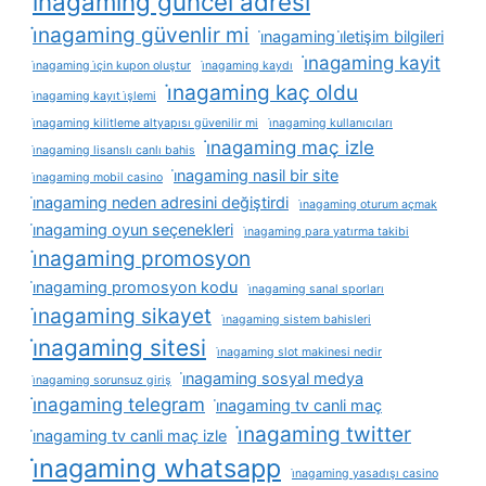
i̇nagaming güncel adresi
i̇nagaming güvenlir mi
i̇nagaming i̇letişim bilgileri
i̇nagaming kayit
i̇nagaming i̇çin kupon oluştur
i̇nagaming kaydı
i̇nagaming kaç oldu
i̇nagaming kayıt i̇şlemi
i̇nagaming kilitleme altyapısı güvenilir mi
i̇nagaming kullanıcıları
i̇nagaming maç izle
i̇nagaming lisanslı canlı bahis
i̇nagaming nasil bir site
i̇nagaming mobil casino
i̇nagaming neden adresini değiştirdi
i̇nagaming oturum açmak
i̇nagaming oyun seçenekleri
i̇nagaming para yatırma takibi
i̇nagaming promosyon
i̇nagaming promosyon kodu
i̇nagaming sanal sporları
i̇nagaming sikayet
i̇nagaming sistem bahisleri
i̇nagaming sitesi
i̇nagaming slot makinesi nedir
i̇nagaming sosyal medya
i̇nagaming sorunsuz giriş
i̇nagaming telegram
i̇nagaming tv canli maç
i̇nagaming twitter
i̇nagaming tv canli maç izle
i̇nagaming whatsapp
i̇nagaming yasadışı casino