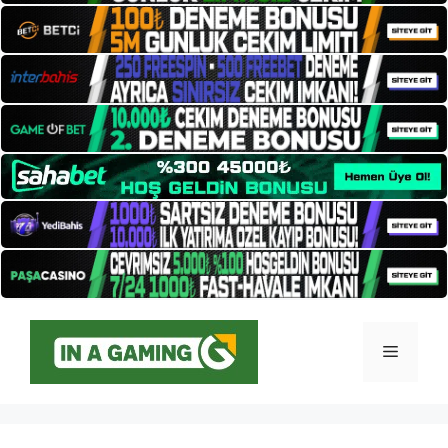
İçeriğe
atla
Menü