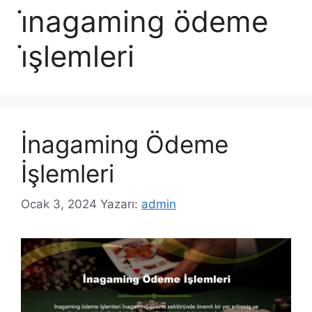
i̇nagaming ödeme
i̇şlemleri
İnagaming Ödeme
İşlemleri
Ocak 3, 2024
Yazarı:
admin