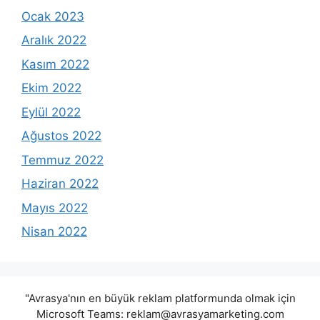
Ocak 2023
Aralık 2022
Kasım 2022
Ekim 2022
Eylül 2022
Ağustos 2022
Temmuz 2022
Haziran 2022
Mayıs 2022
Nisan 2022
"Avrasya'nın en büyük reklam platformunda olmak için
Microsoft Teams:
reklam@avrasyamarketing.com