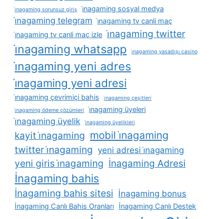
i̇nagaming sosyal medya
i̇nagaming sorunsuz giriş
i̇nagaming telegram
i̇nagaming tv canli maç
i̇nagaming twitter
i̇nagaming tv canli maç izle
i̇nagaming whatsapp
i̇nagaming yasadışı casino
i̇nagaming yeni adres
i̇nagaming yeni adresi
i̇nagaming çevrimiçi bahis
i̇nagaming çeşitleri
i̇nagaming üyeleri
i̇nagaming ödeme çözümleri
i̇nagaming üyelik
i̇nagaming üyelikleri
mobil i̇nagaming
kayit i̇nagaming
twitter i̇nagaming
yeni adresi i̇nagaming
yeni giris i̇nagaming
İnagaming Adresi
İnagaming bahis
İnagaming bahis sitesi
İnagaming bonus
İnagaming Canlı Bahis Oranları
İnagaming Canlı Destek