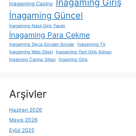
İnagaming Giriş
İnagaming Casino
İnagaming Güncel
İnagaming Nasıl Giriş Yapılır
İnagaming Para Çekme
İnagaming Sıkça Sorulan Sorular
İnagaming TV
İnagaming Web Sitesi
İnagaming Yeni Giriş Adresi
İngaming Casino Sitesi
İngaming Giriş
Arşivler
Haziran 2026
Mayıs 2026
Eylül 2025