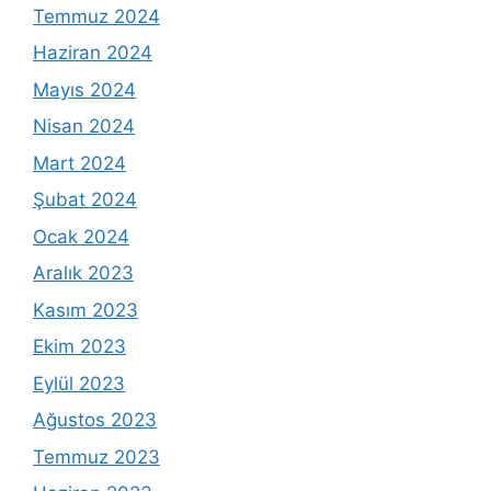
Temmuz 2024
Haziran 2024
Mayıs 2024
Nisan 2024
Mart 2024
Şubat 2024
Ocak 2024
Aralık 2023
Kasım 2023
Ekim 2023
Eylül 2023
Ağustos 2023
Temmuz 2023