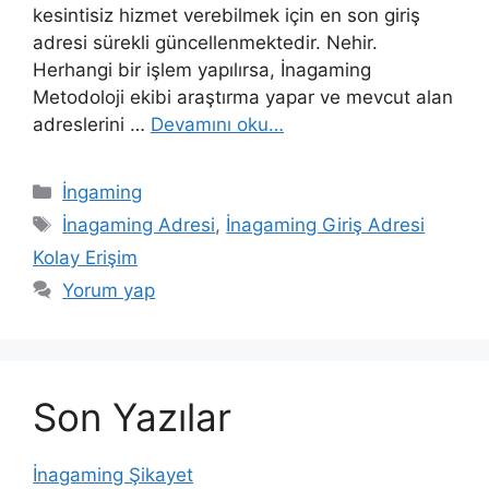
kesintisiz hizmet verebilmek için en son giriş
adresi sürekli güncellenmektedir. Nehir.
Herhangi bir işlem yapılırsa, İnagaming
Metodoloji ekibi araştırma yapar ve mevcut alan
adreslerini …
Devamını oku…
Kategoriler
İngaming
Etiketler
İnagaming Adresi
,
İnagaming Giriş Adresi
Kolay Erişim
Yorum yap
Son Yazılar
İnagaming Şikayet