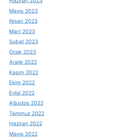
Haziran 2023
Mayıs 2023
Nisan 2023
Mart 2023
Şubat 2023
Ocak 2023
Aralık 2022
Kasım 2022
Ekim 2022
Eylül 2022
Ağustos 2022
Temmuz 2022
Haziran 2022
Mayıs 2022