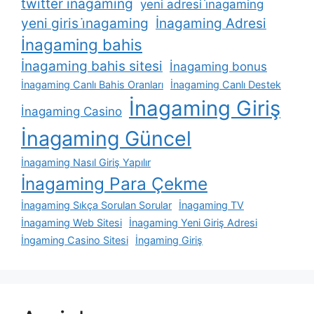
twitter i̇nagaming
yeni adresi i̇nagaming
yeni giris i̇nagaming
İnagaming Adresi
İnagaming bahis
İnagaming bahis sitesi
İnagaming bonus
İnagaming Canlı Bahis Oranları
İnagaming Canlı Destek
İnagaming Giriş
İnagaming Casino
İnagaming Güncel
İnagaming Nasıl Giriş Yapılır
İnagaming Para Çekme
İnagaming Sıkça Sorulan Sorular
İnagaming TV
İnagaming Web Sitesi
İnagaming Yeni Giriş Adresi
İngaming Casino Sitesi
İngaming Giriş