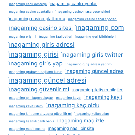
i̇nagaming canlı oyunlar
i̇nagaming canlı desteğe
i̇nagaming casino avantajları
i̇nagaming casino masa seçenekleri
i̇nagaming casino platformu
i̇nagaming casino sanal sporları
i̇nagaming com
i̇nagaming casino sitesi
i̇nagaming erişimi
i̇nagaming faaliyetleri
i̇nagaming geri bildirimleri
i̇nagaming giris adresi
i̇nagaming girisi
i̇nagaming giris twitter
i̇nagaming giris yap
i̇nagaming giriş adresi yatırım
i̇nagaming güncel adres
i̇nagaming grubuyla bağlantı kurun
i̇nagaming güncel adresi
i̇nagaming güvenlir mi
i̇nagaming i̇letişim bilgileri
i̇nagaming kayit
i̇nagaming i̇çin kupon oluştur
i̇nagaming kaydı
i̇nagaming kaç oldu
i̇nagaming kayıt i̇şlemi
i̇nagaming kilitleme altyapısı güvenilir mi
i̇nagaming kullanıcıları
i̇nagaming maç izle
i̇nagaming lisanslı canlı bahis
i̇nagaming nasil bir site
i̇nagaming mobil casino