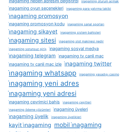
i̇nagaming neden adresini değiştirdi
i̇nagaming oturum açmak
i̇nagaming oyun seçenekleri
i̇nagaming para yatırma takibi
i̇nagaming promosyon
i̇nagaming promosyon kodu
i̇nagaming sanal sporları
i̇nagaming sikayet
i̇nagaming sistem bahisleri
i̇nagaming sitesi
i̇nagaming slot makinesi nedir
i̇nagaming sosyal medya
i̇nagaming sorunsuz giriş
i̇nagaming telegram
i̇nagaming tv canli maç
i̇nagaming twitter
i̇nagaming tv canli maç izle
i̇nagaming whatsapp
i̇nagaming yasadışı casino
i̇nagaming yeni adres
i̇nagaming yeni adresi
i̇nagaming çevrimiçi bahis
i̇nagaming çeşitleri
i̇nagaming üyeleri
i̇nagaming ödeme çözümleri
i̇nagaming üyelik
i̇nagaming üyelikleri
mobil i̇nagaming
kayit i̇nagaming