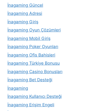
İnagaming Güncel
İnagaming Adresi
İnagaming Giriş
İnagaming Oyun Çözümleri
İnagaming Mobil Giriş
İnagaming Poker Oyunları
İnagaming Ofis Bahisleri
İnagaming Türkiye Bonusu
İnagaming Casino Bonusları
İnagaming Bet Desteği
İnagaming
İnagaming Kullanıcı Desteği
İnagaming Erişim Engeli