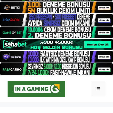
İçeriğe
atla
Menü