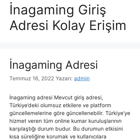
İnagaming Giriş
Adresi Kolay Erişim
İnagaming Adresi
Temmuz 16, 2022
Yazarı:
admin
İnagaming adresi Mevcut giriş adresi,
Türkiye’deki olumsuz etkilere ve platform
güncellemelerine göre güncellenebilir. Türkiye’ye
hizmet veren tüm online kumar kuruluşlarının
karşılaştığı durum budur. Bu durumun etkisini
kısa süreliğine korumak ve kullanıcılara