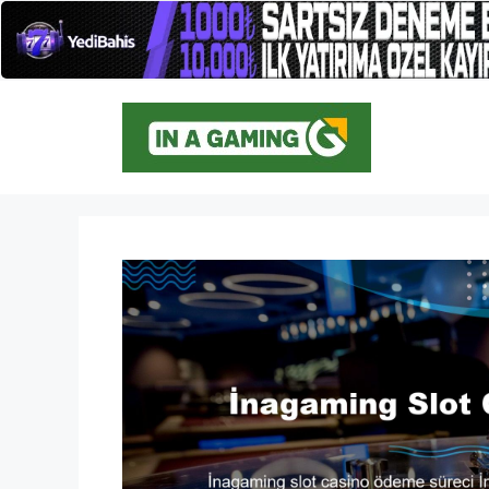
İçeriğe
atla