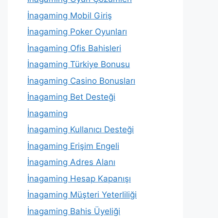
İnagaming Mobil Giriş
İnagaming Poker Oyunları
İnagaming Ofis Bahisleri
İnagaming Türkiye Bonusu
İnagaming Casino Bonusları
İnagaming Bet Desteği
İnagaming
İnagaming Kullanıcı Desteği
İnagaming Erişim Engeli
İnagaming Adres Alanı
İnagaming Hesap Kapanışı
İnagaming Müşteri Yeterliliği
İnagaming Bahis Üyeliği