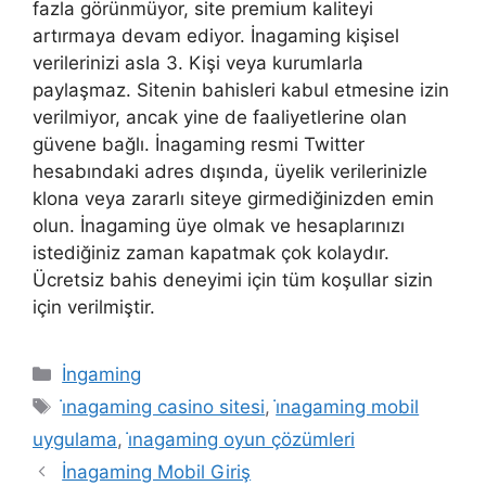
fazla görünmüyor, site premium kaliteyi
artırmaya devam ediyor. İnagaming kişisel
verilerinizi asla 3. Kişi veya kurumlarla
paylaşmaz. Sitenin bahisleri kabul etmesine izin
verilmiyor, ancak yine de faaliyetlerine olan
güvene bağlı. İnagaming resmi Twitter
hesabındaki adres dışında, üyelik verilerinizle
klona veya zararlı siteye girmediğinizden emin
olun. İnagaming üye olmak ve hesaplarınızı
istediğiniz zaman kapatmak çok kolaydır.
Ücretsiz bahis deneyimi için tüm koşullar sizin
için verilmiştir.
Kategoriler
İngaming
Etiketler
i̇nagaming casino sitesi
,
i̇nagaming mobil
uygulama
,
i̇nagaming oyun çözümleri
Yazı
İnagaming Mobil Giriş