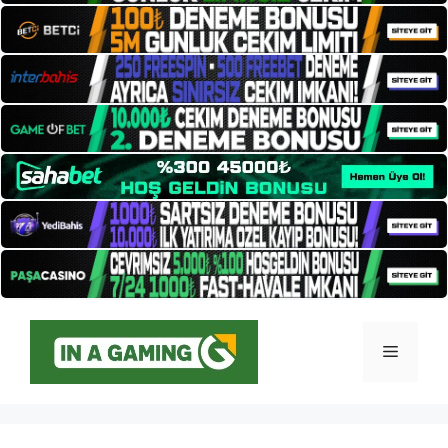
İçeriğe
atla
Menü