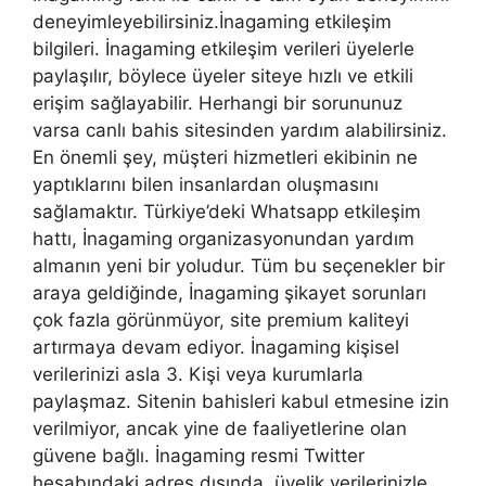
deneyimleyebilirsiniz.İnagaming etkileşim
bilgileri. İnagaming etkileşim verileri üyelerle
paylaşılır, böylece üyeler siteye hızlı ve etkili
erişim sağlayabilir. Herhangi bir sorununuz
varsa canlı bahis sitesinden yardım alabilirsiniz.
En önemli şey, müşteri hizmetleri ekibinin ne
yaptıklarını bilen insanlardan oluşmasını
sağlamaktır. Türkiye’deki Whatsapp etkileşim
hattı, İnagaming organizasyonundan yardım
almanın yeni bir yoludur. Tüm bu seçenekler bir
araya geldiğinde, İnagaming şikayet sorunları
çok fazla görünmüyor, site premium kaliteyi
artırmaya devam ediyor. İnagaming kişisel
verilerinizi asla 3. Kişi veya kurumlarla
paylaşmaz. Sitenin bahisleri kabul etmesine izin
verilmiyor, ancak yine de faaliyetlerine olan
güvene bağlı. İnagaming resmi Twitter
hesabındaki adres dışında, üyelik verilerinizle