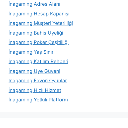
İnagaming Adres Alanı
İnagaming Hesap Kapanışı
İnagaming Müşteri Yeterliliği
İnagaming Bahis Üyeliği
İnagaming Poker Çeşitliliği
İnagaming Yaş Sınırı
İnagaming Katılım Rehberi
İnagaming Üye Güveni
İnagaming Favori Oyunlar
İnagaming Hızlı Hizmet
İnagaming Yetkili Platform