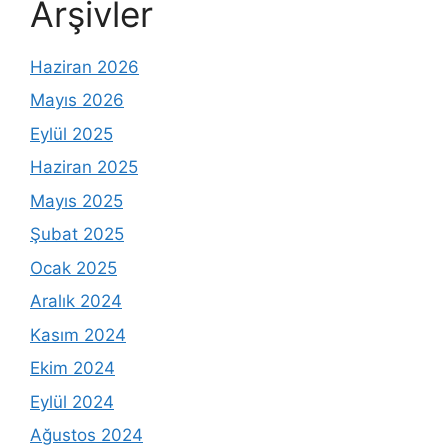
Arşivler
Haziran 2026
Mayıs 2026
Eylül 2025
Haziran 2025
Mayıs 2025
Şubat 2025
Ocak 2025
Aralık 2024
Kasım 2024
Ekim 2024
Eylül 2024
Ağustos 2024