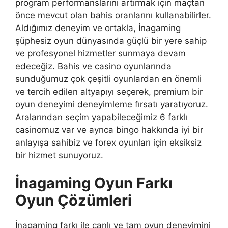
program performanslarını artırmak için maçtan
önce mevcut olan bahis oranlarını kullanabilirler.
Aldığımız deneyim ve ortakla, İnagaming
şüphesiz oyun dünyasında güçlü bir yere sahip
ve profesyonel hizmetler sunmaya devam
edeceğiz. Bahis ve casino oyunlarında
sunduğumuz çok çeşitli oyunlardan en önemli
ve tercih edilen altyapıyı seçerek, premium bir
oyun deneyimi deneyimleme fırsatı yaratıyoruz.
Aralarından seçim yapabileceğimiz 6 farklı
casinomuz var ve ayrıca bingo hakkında iyi bir
anlayışa sahibiz ve forex oyunları için eksiksiz
bir hizmet sunuyoruz.
İnagaming Oyun Farkı
Oyun Çözümleri
İnagaming farkı ile canlı ve tam oyun deneyimini