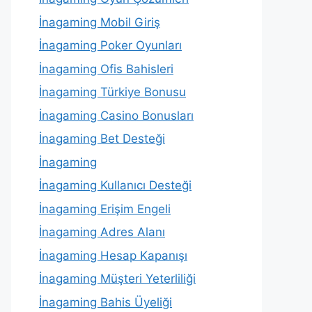
İnagaming Mobil Giriş
İnagaming Poker Oyunları
İnagaming Ofis Bahisleri
İnagaming Türkiye Bonusu
İnagaming Casino Bonusları
İnagaming Bet Desteği
İnagaming
İnagaming Kullanıcı Desteği
İnagaming Erişim Engeli
İnagaming Adres Alanı
İnagaming Hesap Kapanışı
İnagaming Müşteri Yeterliliği
İnagaming Bahis Üyeliği