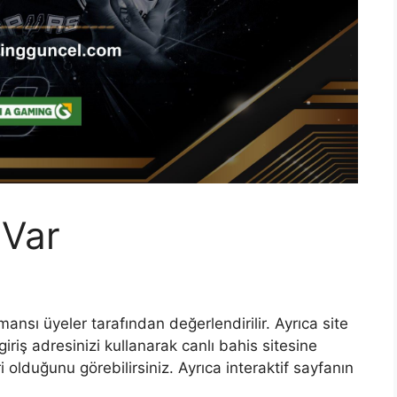
 Var
ansı üyeler tarafından değerlendirilir. Ayrıca site
iriş adresinizi kullanarak canlı bahis sitesine
ri olduğunu görebilirsiniz. Ayrıca interaktif sayfanın